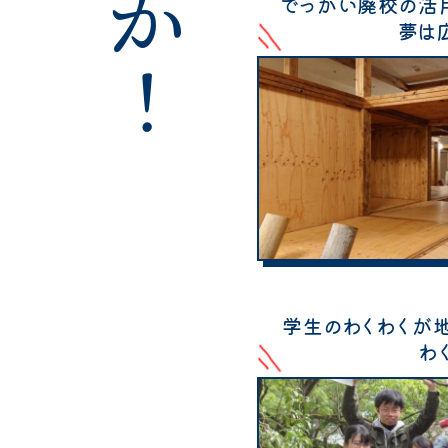
でっかい廃校の活
夢は
学生のわくわくが
わ