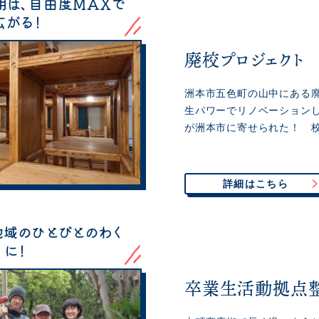
用は、自由度MAXで
広がる！
廃校プロジェクト
洲本市五色町の山中にある
生パワーでリノベーション
が洲本市に寄せられた！ 
詳細はこちら
地域のひとびとのわく
くに！
卒業生活動拠点整