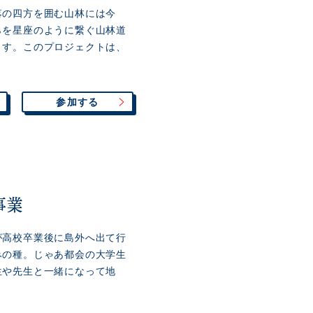
落の四方を囲む山林には今
らを星座のように繋ぐ山林道
ます。このプロジェクトは、
参加する
事業
が高校卒業後に島外へ出て行
みの種。じゃあ都会の大学生
生や先生と一緒になって地