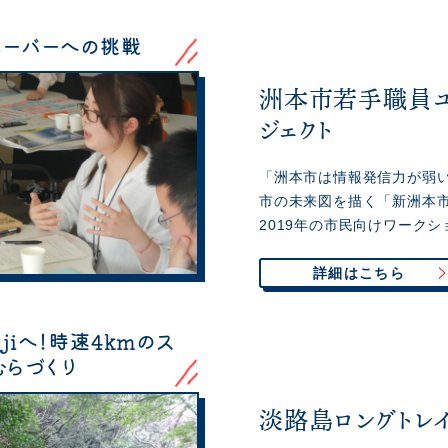
ューバーへの挑戦
洲本市若手職員ユ
ジェクト
「洲本市は情報発信力が弱
市の未来図を描く「新洲本
2019年の市民向けワーク
詳細はこちら
ajiへ！時速4kmのス
むらづくり
淡路島ロングトレ