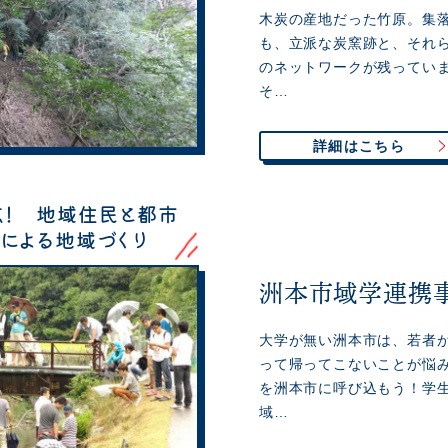
木炭の産地だった竹原。集
も、立派な炭窯跡と、それ
のネットワークが残ってい
そ…
詳細はこちら
点！ 地域住民と都市
による地域づくり
洲本市域学連携
大学が無い洲本市は、若者
って帰ってこないことが悩
を洲本市に呼び込もう！学
域…