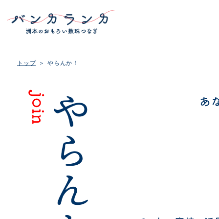
トップ
やらんか！
join
やらんか！
あ