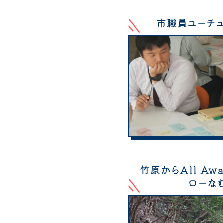
市職員ユーチ
竹原からAll Aw
ローな