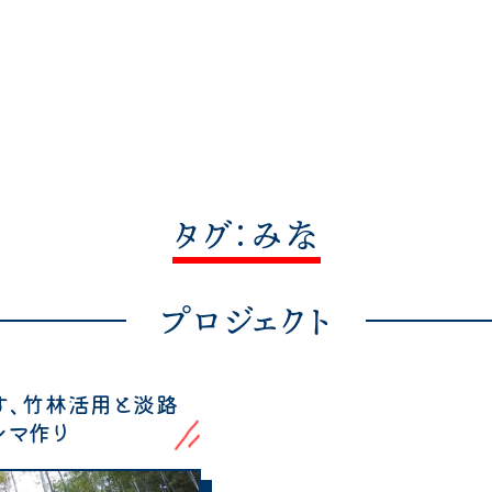
タグ：みな
プロジェクト
す、竹林活用と淡路
ンマ作り