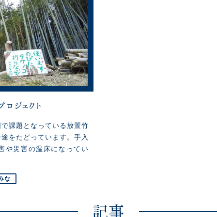
プロジェクト
国で課題となっている放置竹
一途をたどっています。手入
害や災害の温床になってい
みな
記事