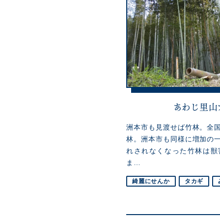
あわじ里山
洲本市も見渡せば竹林。全
林。洲本市も同様に増加の
れされなくなった竹林は獣
ま…
綺麗にせんか
タカギ