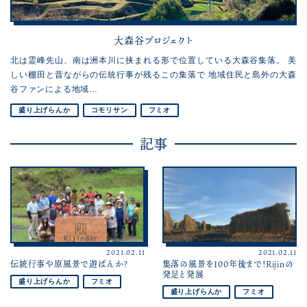
大森谷プロジェクト
北は霊峰先山、南は洲本川に挟まれる形で位置している大森谷集落。 美
しい棚田と昔ながらの伝統行事が残るこの集落で 地域住民と島外の大森
谷ファンによる地域…
盛り上げらんか
コモリサン
フミオ
記事
2021.02.11
2021.02.11
伝統行事や原風景で遊ばんか？
集落の風景を100年後まで！Rijinの
発足と発展
盛り上げらんか
フミオ
盛り上げらんか
フミオ