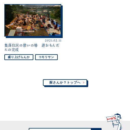
2021.02.11
集落住民の憩いの場 遊おもんだ
にの完成
盛り上げらんか
コモリサン
探さんか？トップへ