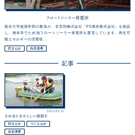
フロートソーラー発電所
龍谷大学政策学部の教員が、非営利株式会社「PS洲本株式会社」を創設
し、洲本市でため池フロートソーラー発電所を運営しています。再生可
能エネルギーの売電収…
灯さんか
白石克孝
記事
2021.02.11
ため池にあたらしい価値を
灯さんか
つくらんか
白石克孝